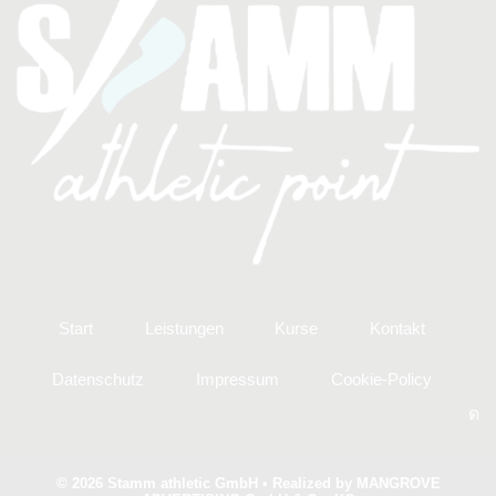
Start
Leistungen
Kurse
Kontakt
Datenschutz
Impressum
Cookie-Policy
In
© 2026 Stamm athletic GmbH • Realized by
MANGROVE